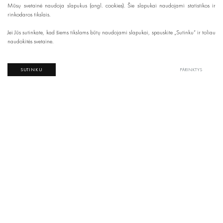
Mūsų svetainė naudoja slapukus (angl. cookies). Šie slapukai naudojami statistikos ir
rinkodaros tikslais.
Jei Jūs sutinkate, kad šiems tikslams būtų naudojami slapukai, spauskite „Sutinku“ ir toliau
naudokitės svetaine.
SUTINKU
PARINKTYS
Žiūrėti produktus