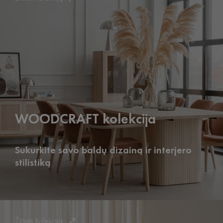
WOODCRAFT kolekcija
Sukurkite savo baldų dizainą ir interjero
stilistiką
Žiūrėti Kolekciją