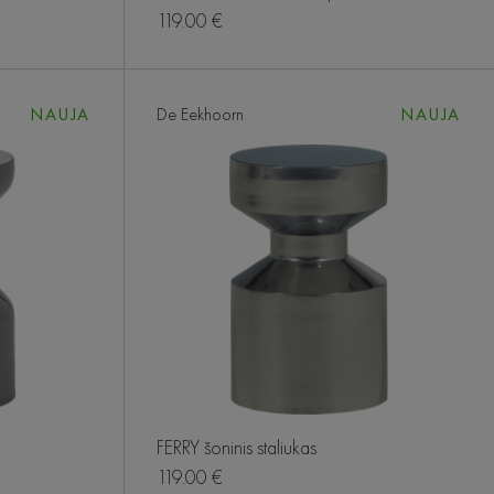
119.00 €
NAUJA
De Eekhoorn
NAUJA
FERRY šoninis staliukas
119.00 €