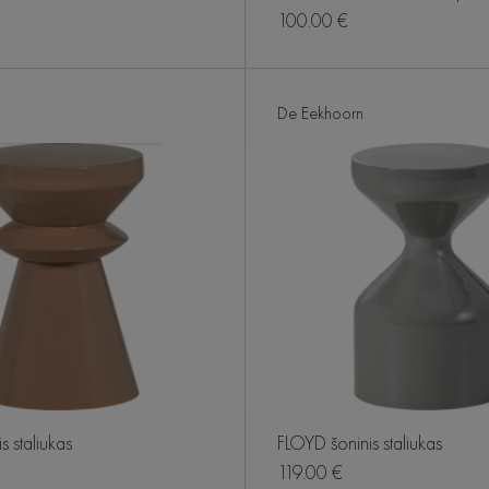
100.00 €
De Eekhoorn
s staliukas
FLOYD šoninis staliukas
119.00 €