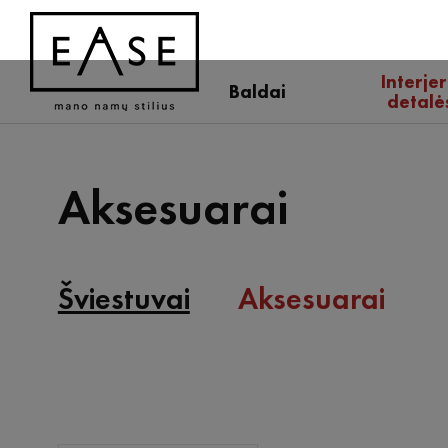
Interje
Baldai
detalė
Aksesuarai
Šviestuvai
Aksesuarai