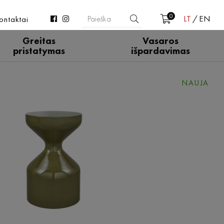
0
LT
EN
ontaktai
Greitas
Vasaros
pristatymas
išpardavimas
NAUJA