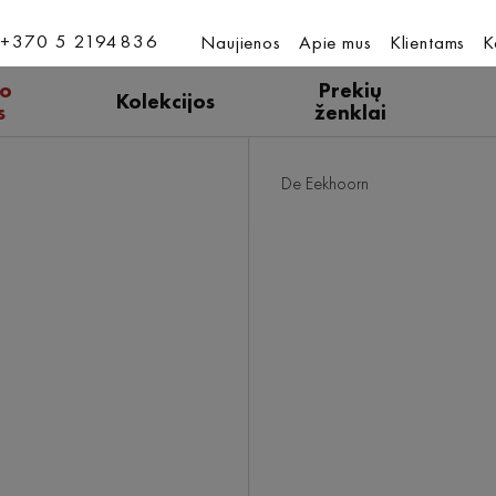
+370 5 2194836
Naujienos
Apie mus
Klientams
K
ro
Prekių
Kolekcijos
s
ženklai
De Eekhoorn