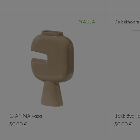
NAUJA
De Eekhoorn
GIANNA vaza
LISKE žvaki
50.00 €
50.00 €