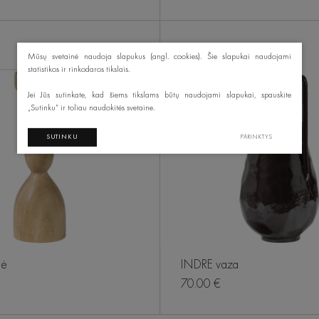
NAUJA
De Eekhoorn
Mūsų svetainė naudoja slapukus (angl. cookies). Šie slapukai naudojami
statistikos ir rinkodaros tikslais.
Jei Jūs sutinkate, kad šiems tikslams būtų naudojami slapukai, spauskite
„Sutinku“ ir toliau naudokitės svetaine.
SUTINKU
PARINKTYS
dė
INDRE vaza
70.00 €