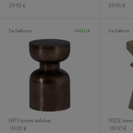
59.95 €
59.95 €
De Eekhoorn
NAUJA
De Eekhorn
FRITS šoninis staliukas
FEEDE šonini
119.00 €
119.00 €