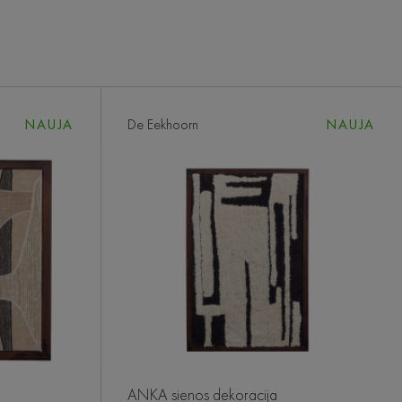
NAUJA
De Eekhoorn
NAUJA
ANKA sienos dekoracija