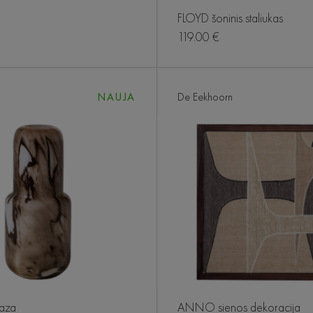
FLOYD šoninis staliukas
119.00 €
NAUJA
De Eekhoorn
aza
ANNO sienos dekoracija