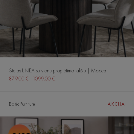
Stalas LINEA su vienu praplėtimo lakštu | Mocca
879.00 €
1099.00 €
Baltic Furniture
AKCIJA