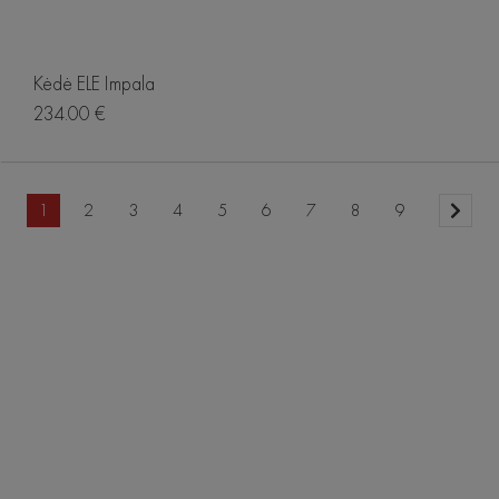
Kėdė ELE Impala
234.00 €
1
2
3
4
5
6
7
8
9