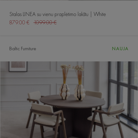
Stalas LINEA su vienu praplėtimo lakštu | White
879.00 €
1099.00 €
Baltic Furniture
NAUJA