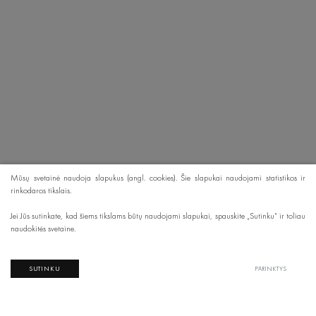
Mūsų svetainė naudoja slapukus (angl. cookies). Šie slapukai naudojami statistikos ir
rinkodaros tikslais.
Jei Jūs sutinkate, kad šiems tikslams būtų naudojami slapukai, spauskite „Sutinku“ ir toliau
naudokitės svetaine.
SUTINKU
PARINKTYS