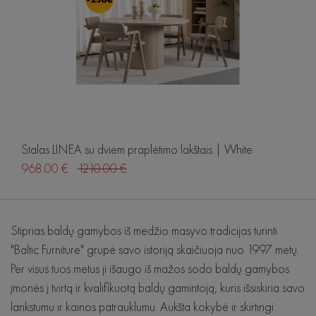
Wave
SITS
De Eekhorn
Seed
Lugano
De Eekhorn
Hubsch
Hubsch
RAVE
RAVE
Stalas LINEA su dviem praplėtimo lakštais | White
968.00 €
1210.00 €
Sofos
Stiprias baldų gamybos iš medžio masyvo tradicijas turinti
"Baltic Furniture" grupė savo istoriją skaičiuoja nuo 1997 metų.
Sofos lovos
Per visus tuos metus ji išaugo iš mažos sodo baldų gamybos
Stalai
įmonės į tvirtą ir kvalifikuotą baldų gamintoją, kuris išsiskiria savo
lankstumu ir kainos patrauklumu. Aukšta kokybė ir skirtingi
Kėdės