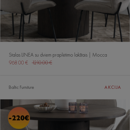
Stalas LINEA su dviem praplėtimo lakštais | Mocca
968.00 €
1210.00 €
Baltic Furniture
AKCIJA