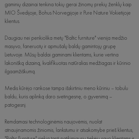
gaminių dizainai tenkina tokių gerai žinomų prekių ženklų kaip
Krėslai
MIO Švedijoje, Bohus Norvegijoje ir Pure Nature Vokietijoje
klientus.
Lovos
Daugiau nei penkiolika metų "Baltic furniture" vienija medžio
Staliukai
masyvo, faneruotų ir apmušalų baldų gamintojų grupę
Komodos
Lietuvoje. Mūsų baldai gaminami klientams, kurie vertina
lakonišką dizainą, kvalifikuotas natūralias medžiagas ir kūrinio
ilgaamžiškumą.
Medis kūrėjo rankose tampa išskirtiniu meno kūriniu – tobulu
baldu, kuris aplinką daro svetingesnę, o gyvenimą –
patogesnį.
Remdamasi technologinėmis naujovėmis, nuolat
atnaujinamomis žiniomis, lankstumu ir atsakomybe prieš klientus,
"Baltic Furniture" siekia tapti patikimiausiu tiekėju savo klientams ir