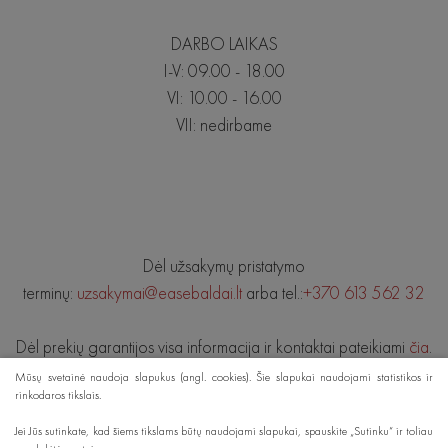
DARBO LAIKAS
I-V: 09.00 - 18.00
VI: 10.00 - 16.00
VII: nedirbame
Dėl užsakymų pristatymo
terminų:
uzsakymai@easebaldai.lt
arba tel.:
+370 613 562 32
Dėl prekių garantijos visa informacija ir kontaktai pateikiami
čia
.
Mūsų svetainė naudoja slapukus (angl. cookies). Šie slapukai naudojami statistikos ir
rinkodaros tikslais.
© 2019 EASE BALDAI. Visos teisės saugomos.
Jei Jūs sutinkate, kad šiems tikslams būtų naudojami slapukai, spauskite „Sutinku“ ir toliau