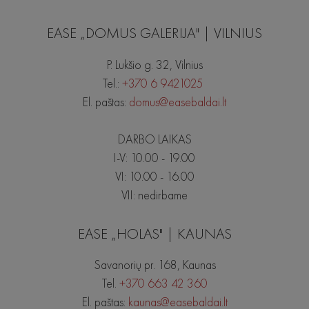
EASE „DOMUS GALERIJA" | VILNIUS
P. Lukšio g. 32, Vilnius
Tel.:
+370 6 9421025
El. paštas:
domus@easebaldai.lt
DARBO LAIKAS
I-V: 10.00 - 19.00
VI: 10.00 - 16.00
VII: nedirbame
EASE „HOLAS" | KAUNAS
Savanorių pr. 168, Kaunas
Tel.
+370 663 42 360
El. paštas:
kaunas@easebaldai.lt