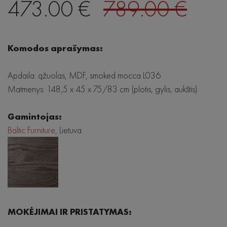
473.00 €
789.00 €
Komodos aprašymas:
Apdaila: ąžuolas, MDF, smoked mocca L036
Matmenys: 148,5 x 45 x 75/83 cm (plotis, gylis, aukštis)
Gamintojas:
Baltic Furniture
, Lietuva
MOKĖJIMAI IR PRISTATYMAS: