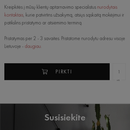
Kreipkitės į mūsų klientų aptarnavimo specialistus
nurodytais
kontaktais
, kurie patvirtins užsakymą, atsiųs sąskaitą mokėjimui ir
patikslins pristatymo ar atsiėmimo terminą.
Pristatymas per 2 - 3 savaites. Pristatome nurodytu adresu visoje
Lietuvoje -
daugiau
.
PIRKTI
vnt.
Susisiekite