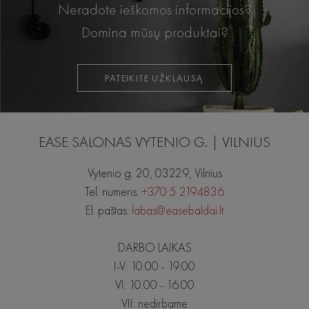
Neradote ieškomos informacijos?
Domina mūsų produktai?
PATEIKITE UŽKLAUSĄ
EASE SALONAS VYTENIO G. | VILNIUS
Vytenio g. 20, 03229, Vilnius
Tel. numeris:
+370 5 2194836
El. paštas:
labas@easebaldai.lt
DARBO LAIKAS
I-V: 10.00 - 19.00
VI: 10.00 - 16.00
VII: nedirbame