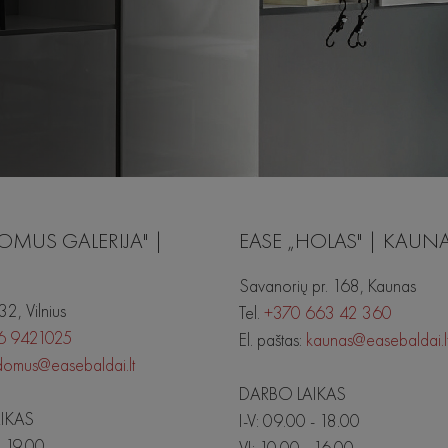
OMUS GALERIJA" |
EASE „HOLAS" | KAUN
Savanorių pr. 168, Kaunas
 32, Vilnius
Tel.
+370 663 42 360
6 9421025
El. paštas:
kaunas@easebaldai.l
domus@easebaldai.lt
DARBO LAIKAS
IKAS
I-V: 09.00 - 18.00
- 19.00
VI: 10.00 - 16.00