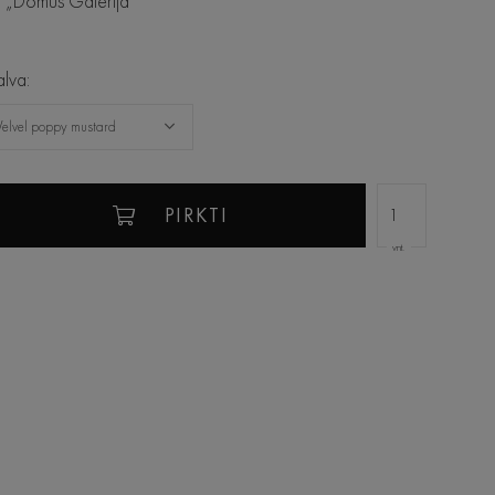
 „Domus Galerija"
lva:
Velvel poppy mustard
PIRKTI
vnt.