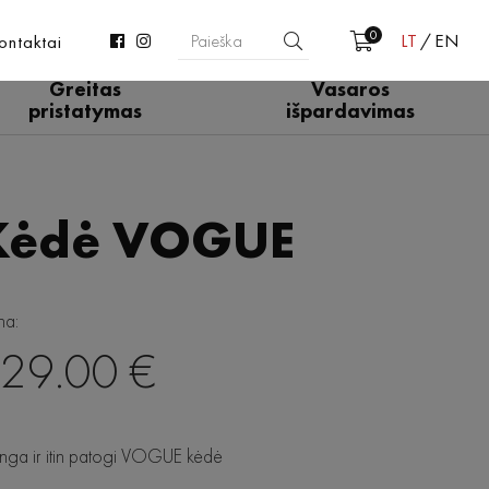
0
LT
EN
ontaktai
Greitas
Vasaros
pristatymas
išpardavimas
Kėdė VOGUE
na:
29.00 €
linga ir itin patogi VOGUE kėdė