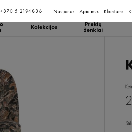
+370 5 2194836
Naujienos
Apie mus
Klientams
K
ro
Prekių
Kolekcijos
s
ženklai
Kai
2
Sti