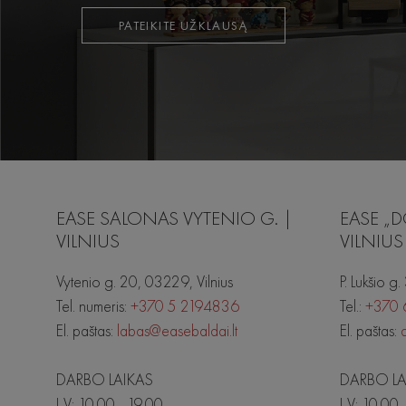
PATEIKITE UŽKLAUSĄ
EASE SALONAS VYTENIO G. |
EASE „D
VILNIUS
VILNIUS
Vytenio g. 20, 03229, Vilnius
P. Lukšio g.
Tel. numeris:
+370 5 2194836
Tel.:
+370 
El. paštas:
labas@easebaldai.lt
El. paštas:
DARBO LAIKAS
DARBO LA
I-V: 10.00 - 19.00
I-V: 10.00 