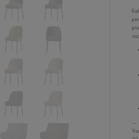
Kie
per
pri
vis
---
Yra