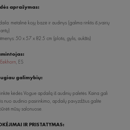
dės aprašymas:
aila: metalinė kojų bazė ir audinys (galima rinktis iš įvairių
iantų)
menys: 50 x 57 x 82.5 cm (plotis, gylis, aukštis)
mintojas:
 Eekhorn
, ES
ugiau galimybių:
irinkite kėdės Vogue apdailą iš audinių paletės. Kaina gali
rtis nuo audinio pasirinkimo, apdailų pavyzdžius galite
iūrėti mūsų salonuose.
KĖJIMAI IR PRISTATYMAS: