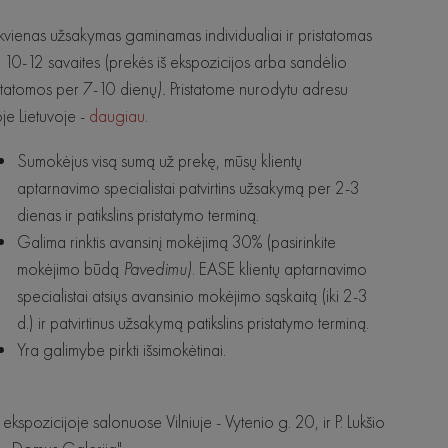
kvienas užsakymas gaminamas individualiai ir pristatomas
 10-12 savaites (prekės iš ekspozicijos arba sandėlio
statomos per 7-10 dienų
).
Pristatome nurodytu adresu
oje Lietuvoje -
daugiau
.
Sumokėjus visą sumą už prekę, mūsų klientų
aptarnavimo specialistai patvirtins užsakymą per 2-3
dienas ir patikslins pristatymo terminą.
Galima rinktis avansinį mokėjimą 30% (pasirinkite
mokėjimo būdą
Pavedimu)
. EASE klientų aptarnavimo
specialistai atsiųs avansinio mokėjimo sąskaitą (iki 2-3
d.) ir patvirtinus užsakymą patikslins pristatymo terminą.
Yra galimybe pirkti išsimokėtinai.
 ekspozicijoje salonuose Vilniuje - Vytenio g. 20, ir P. Lukšio