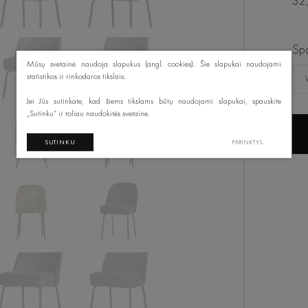
32,
Spa
Mūsų svetainė naudoja slapukus (angl. cookies). Šie slapukai naudojami
statistikos ir rinkodaros tikslais.
Jei Jūs sutinkate, kad šiems tikslams būtų naudojami slapukai, spauskite
„Sutinku“ ir toliau naudokitės svetaine.
SUTINKU
PARINKTYS