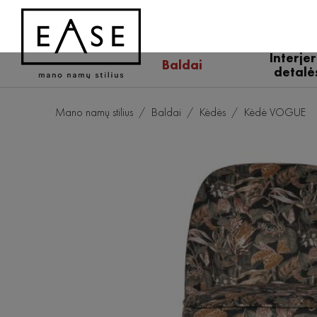
Interje
Baldai
detalė
Mano namų stilius
Baldai
Kėdės
Kėdė VOGUE