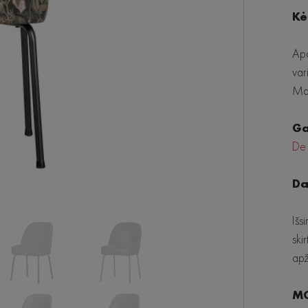
Kė
Apd
var
Mat
Ga
De
Da
Išs
ski
apž
MO