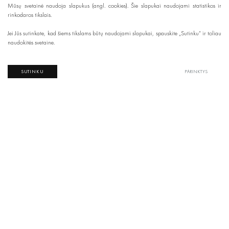
Mūsų svetainė naudoja slapukus (angl. cookies). Šie slapukai naudojami statistikos ir
rinkodaros tikslais.
Jei Jūs sutinkate, kad šiems tikslams būtų naudojami slapukai, spauskite „Sutinku“ ir toliau
naudokitės svetaine.
SUTINKU
PARINKTYS
Žiūrėti produktus