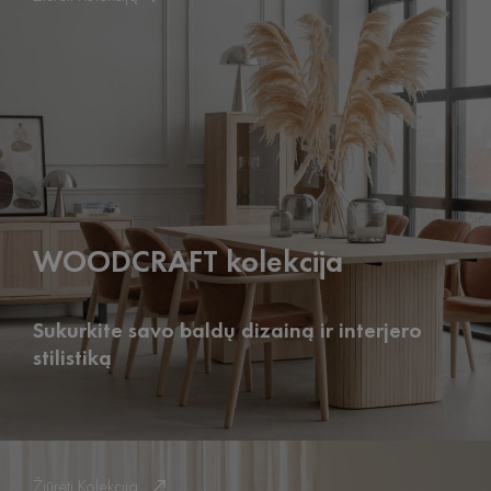
WOODCRAFT kolekcija
Sukurkite savo baldų dizainą ir interjero
stilistiką
Žiūrėti Kolekciją