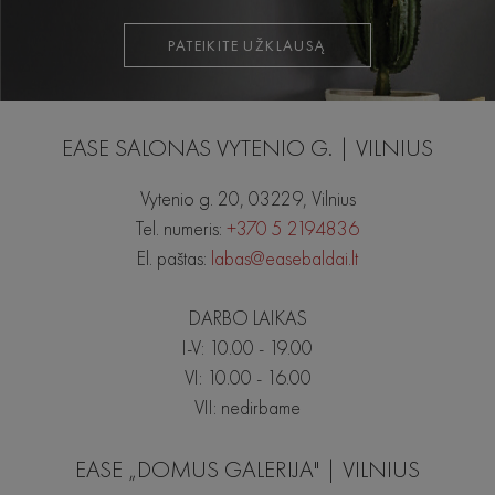
PATEIKITE UŽKLAUSĄ
EASE SALONAS VYTENIO G. | VILNIUS
Vytenio g. 20, 03229, Vilnius
Tel. numeris:
+370 5 2194836
El. paštas:
labas@easebaldai.lt
DARBO LAIKAS
I-V: 10.00 - 19.00
VI: 10.00 - 16.00
VII: nedirbame
EASE „DOMUS GALERIJA" | VILNIUS