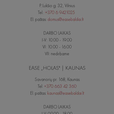
P. Lukšio g. 32, Vilnius
Tel.:
+370 6 9421025
El. paštas:
domus@easebaldai.lt
DARBO LAIKAS
I-V: 10.00 - 19.00
VI: 10.00 - 16.00
VII: nedirbame
EASE „HOLAS" | KAUNAS
Savanorių pr. 168, Kaunas
Tel.
+370 663 42 360
El. paštas:
kaunas@easebaldai.lt
DARBO LAIKAS
I-V: 09.00 - 18.00