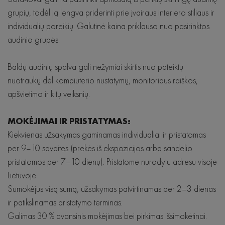
grupių, todėl ją lengva priderinti prie įvairaus interjero stiliaus ir
individualių poreikių. Galutinė kaina priklauso nuo pasirinktos
audinio grupės.
Baldų audinių spalva gali nežymiai skirtis nuo pateiktų
nuotraukų dėl kompiuterio nustatymų, monitoriaus raiškos,
apšvietimo ir kitų veiksnių.
MOKĖJIMAI IR PRISTATYMAS:
Kiekvienas užsakymas gaminamas individualiai ir pristatomas
per 9–10 savaites (prekės iš ekspozicijos arba sandėlio
pristatomos per 7–10 dienų). Pristatome nurodytu adresu visoje
Lietuvoje.
Sumokėjus visą sumą, užsakymas patvirtinamas per 2–3 dienas
ir patikslinamas pristatymo terminas.
Galimas 30 % avansinis mokėjimas bei pirkimas išsimokėtinai.