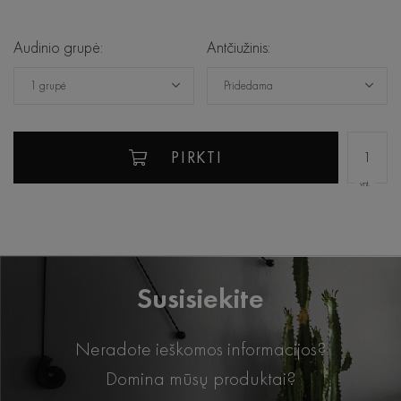
Audinio grupė:
Antčiužinis:
1 grupė
Pridedama
PIRKTI
vnt.
Susisiekite
Neradote ieškomos informacijos?
Domina mūsų produktai?