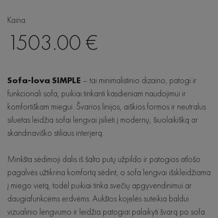
Šviestuvai
Kaina:
Honey
Aksesuarai
Barrel
1503.00 €
Japandi
Lola
Hjort Knudsen
Sn Tropez
Eclipse
Mobitec
Sofa-lova SIMPLE
– tai minimalistinio dizaino, patogi ir
Linea
Saari
funkcionali sofa, puikiai tinkanti kasdieniam naudojimui ir
LIND DNA
Sofos
Woodcraft
komfortiškam miegui. Švarios linijos, aiškios formos ir neutralus
Scandi
Baltic Furniture
siluetas leidžia sofai lengvai įsilieti į modernų, šiuolaikišką ar
Sofos lovos
Bellagio
Wave
skandinaviško stiliaus interjerą.
SITS
Stalai
Seed
Lugano
De Eekhorn
Minkšta sėdimoji dalis iš šalto putų užpildo ir patogios atlošo
Kėdės
pagalvės užtikrina komfortą sėdint, o sofa lengvai išskleidžiama
Hubsch
Krėslai
į miego vietą, todėl puikiai tinka svečių apgyvendinimui ar
RAVE
daugiafunkcėms erdvėms. Aukštos kojelės suteikia baldui
Lovos
vizualinio lengvumo ir leidžia patogiai palaikyti švarą po sofa