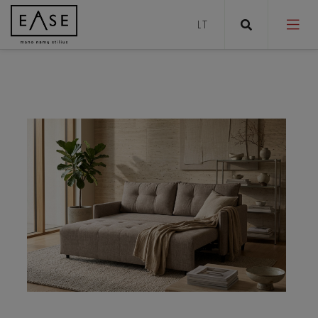
Sofos
Sofos lovos
Foteliai / Krėslai / Reglaineriai
Pufai
Staliukai
Stalai
Pusbario kėdės
Kėdės