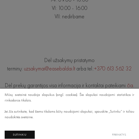
VI: 10.00 - 16.00
VII: nedirbame
Dėl užsakymų pristatymo
terminų:
uzsakymai@easebaldai.lt
arba tel.:
+370 613 562 32
Dėl prekių garantijos visa informacija ir kontaktai pateikiami
čia
.
Mūsų svetainė naudoja slapukus (angl. cookies). Šie slapukai naudojami statistikos ir
rinkodaros tikslais.
© 2019 EASE BALDAI. Visos teisės saugomos.
Jei Jūs sutinkate, kad šiems tikslams būtų naudojami slapukai, spauskite „Sutinku“ ir toliau
naudokitės svetaine.
DUOMENŲ APSAUGA
Sprendimas:
TEXUS
SUTINKU
PARINKTYS