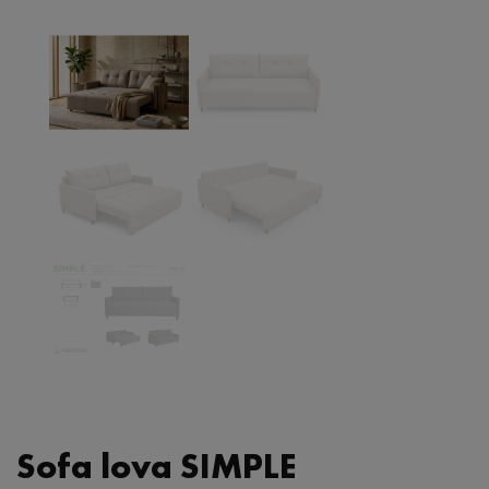
Lovos
Čiužiniai
Naktiniai staliukai
Komodos
TV komodos
Vitrinos ir indaujos
Rašomieji stalai
Konsolės - staliukai
Sofa lova SIMPLE