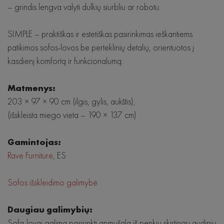
– grindis lengva valyti dulkių siurbliu ar robotu.
Staliukai
Komodos
SIMPLE – praktiškas ir estetiškas pasirinkimas ieškantiems
patikimos sofos-lovos be perteklinių detalių, orientuotos į
kasdienį komfortą ir funkcionalumą.
Matmenys:
203 × 97 × 90 cm (ilgis, gylis, aukštis);
(išskleista miego vieta – 190 × 137 cm)
Gamintojas:
Rave Furniture
, ES
Sofos išskleidimo galimybė
Daugiau galimybių:
Sofa-lovai galima pasirinkti apmušalą iš penkių skirtingų audinių