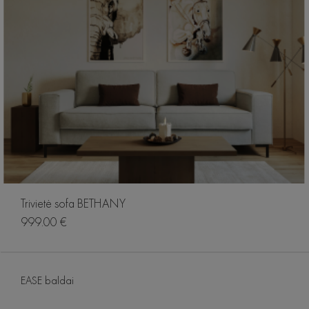
Trivietė sofa BETHANY
999.00 €
EASE baldai