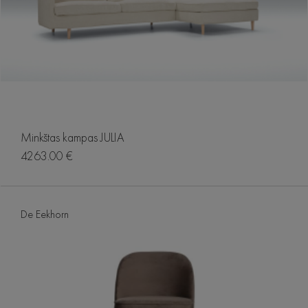
Minkštas kampas JULIA
4263.00 €
De Eekhorn