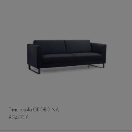
Trivietė sofa GEORGINA
804.00 €