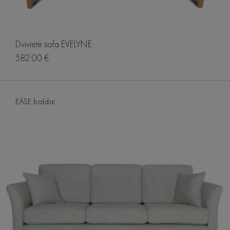
Dvivietė sofa EVELYNE
582.00 €
EASE baldai