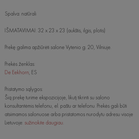
Spalva: natūrali
IŠMATAVIMAI: 32 x 23 x 23 (aukštis, ilgis, plotis)
Prekę galima apžiūrėti salone Vytenio g. 20, Vilniuje.
Prekės ženklas:
De Eekhorn
, ES
Pristatymo sąlygos:
Šią prekę turime ekspozicijoje, likutį tikrinti su salono
konsultantėmis telefonu, el. paštu ar telefonu. Prekės gali būti
atsiimamos salonuose arba pristatomos nurodytu adresu visoje
Lietuvoje:
sužinokite daugiau
.