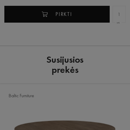
PIRKTI
vnt.
Susijusios
prekės
Baltic Furniture