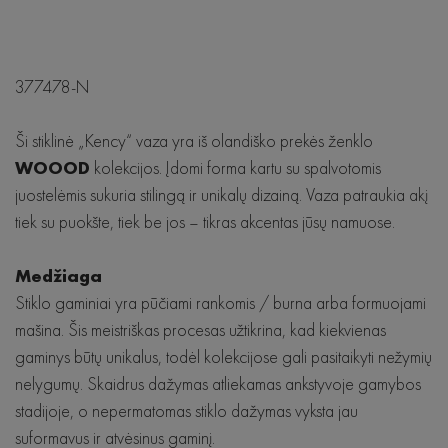
377478-N
Ši stiklinė „Kency“ vaza yra iš olandiško prekės ženklo
WOOOD
kolekcijos. Įdomi forma kartu su spalvotomis
juostelėmis sukuria stilingą ir unikalų dizainą. Vaza patraukia akį
tiek su puokšte, tiek be jos – tikras akcentas jūsų namuose.
Medžiaga
Stiklo gaminiai yra pūčiami rankomis / burna arba formuojami
mašina. Šis meistriškas procesas užtikrina, kad kiekvienas
gaminys būtų unikalus, todėl kolekcijose gali pasitaikyti nežymių
nelygumų. Skaidrus dažymas atliekamas ankstyvoje gamybos
stadijoje, o nepermatomas stiklo dažymas vyksta jau
suformavus ir atvėsinus gaminį.