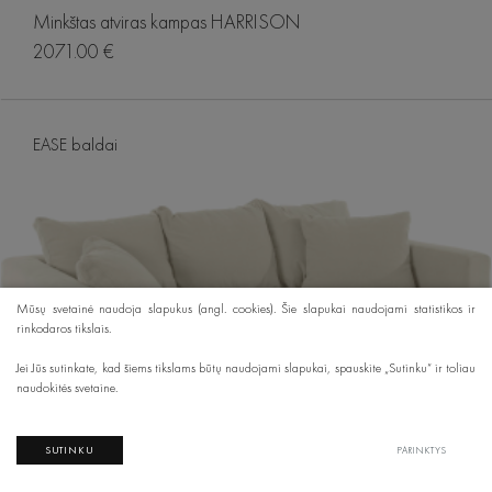
Minkštas atviras kampas HARRISON
2071.00 €
EASE baldai
Mūsų svetainė naudoja slapukus (angl. cookies). Šie slapukai naudojami statistikos ir
rinkodaros tikslais.
Jei Jūs sutinkate, kad šiems tikslams būtų naudojami slapukai, spauskite „Sutinku“ ir toliau
naudokitės svetaine.
SUTINKU
PARINKTYS