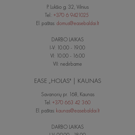
P. Lukšio g. 32, Vilnius
Tel.:
+370 6 9421025
El. paštas:
domus@easebaldai.lt
DARBO LAIKAS
I-V: 10.00 - 19.00
VI: 10.00 - 16.00
VII: nedirbame
EASE „HOLAS" | KAUNAS
Savanorių pr. 168, Kaunas
Tel.
+370 663 42 360
El. paštas:
kaunas@easebaldai.lt
DARBO LAIKAS
I-V: 09.00 - 18.00