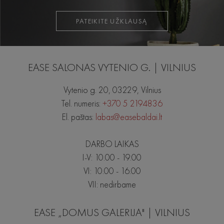
PATEIKITE UŽKLAUSĄ
EASE SALONAS VYTENIO G. | VILNIUS
Vytenio g. 20, 03229, Vilnius
Tel. numeris:
+370 5 2194836
El. paštas:
labas@easebaldai.lt
DARBO LAIKAS
I-V: 10.00 - 19.00
VI: 10.00 - 16.00
VII: nedirbame
EASE „DOMUS GALERIJA" | VILNIUS