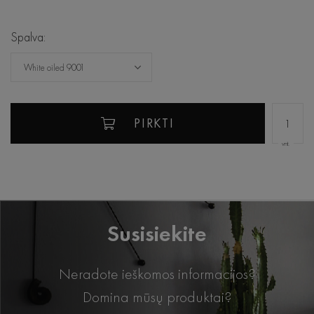
Spalva:
White oiled 9001
PIRKTI
vnt.
Susisiekite
Neradote ieškomos informacijos?
Domina mūsų produktai?