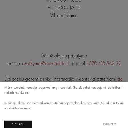
VI: 10.00 - 16.00
VII: nedirbame
Dėl užsakymų pristatymo
terminų:
uzsakymai@easebaldai.lt
arba tel.:
+370 613 562 32
Dėl prekių garantijos visa informacija ir kontaktai pateikiami
čia
.
Mūsų svetainė naudoja slapukus (angl. cookies). Šie slapukai naudojami statistikos ir
rinkodaros tikslais.
© 2019 EASE BALDAI. Visos teisės saugomos.
Jei Jūs sutinkate, kad šiems tikslams būtų naudojami slapukai, spauskite „Sutinku“ ir toliau
naudokitės svetaine.
DUOMENŲ APSAUGA
Sprendimas:
TEXUS
SUTINKU
PARINKTYS