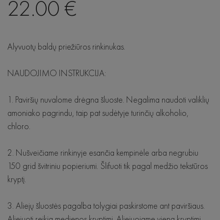
22.00 €
Krėslai
Lovos
Alyvuotų baldų priežiūros rinkinukas.
Staliukai
NAUDOJIMO INSTRUKCIJA:
Komodos
1. Paviršių nuvalome drėgna šluoste. Negalima naudoti valiklių
amoniako pagrindu, taip pat sudėtyje turinčių alkoholio,
chloro.
2. Nušveičiame rinkinyje esančia kempinėle arba negrubiu
150 grid švitriniu popieriumi. Šlifuoti tik pagal medžio tekstūros
kryptį.
3. Aliejų šluostės pagalba tolygiai paskirstome ant paviršiaus.
Aliejuoti reikia medienos kryptimi. Aliejuojame viena kryptimi,