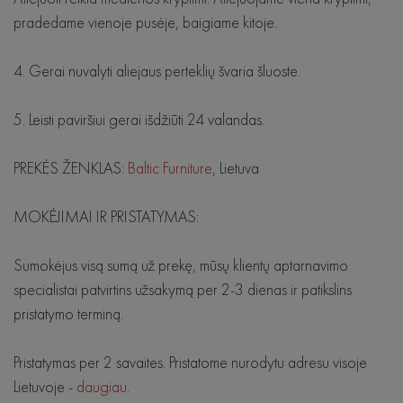
pradedame vienoje pusėje, baigiame kitoje.
4. Gerai nuvalyti aliejaus perteklių švaria šluoste.
5. Leisti paviršiui gerai išdžiūti 24 valandas.
PREKĖS ŽENKLAS:
Baltic Furniture
, Lietuva
MOKĖJIMAI IR PRISTATYMAS:
Sumokėjus visą sumą už prekę, mūsų klientų aptarnavimo
specialistai patvirtins užsakymą per 2-3 dienas ir patikslins
pristatymo terminą.
Pristatymas per 2 savaites. Pristatome nurodytu adresu visoje
Lietuvoje -
daugiau
.