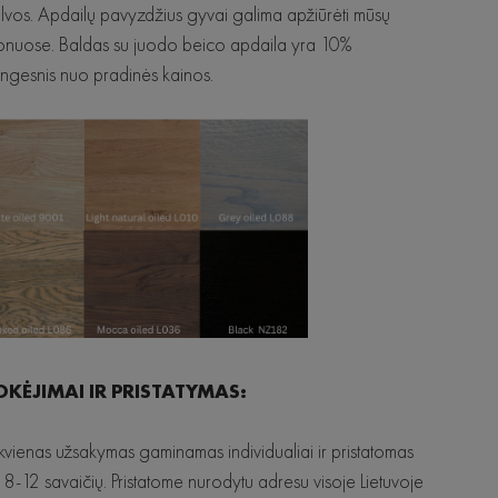
lvos. Apdailų pavyzdžius gyvai galima apžiūrėti mūsų
onuose. Baldas su juodo beico apdaila yra 10%
ngesnis nuo pradinės kainos.
KĖJIMAI IR PRISTATYMAS:
kvienas užsakymas gaminamas individualiai ir pristatomas
 8-12 savaičių. Pristatome nurodytu adresu visoje Lietuvoje