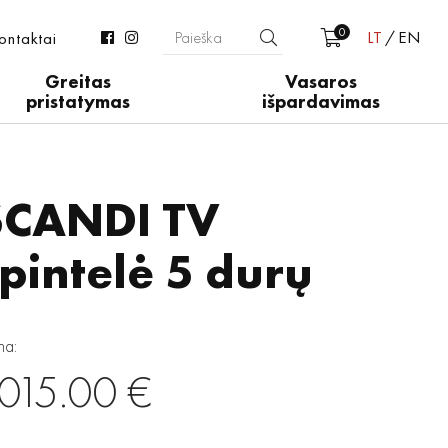
0
LT
EN
ontaktai
Greitas
Vasaros
pristatymas
išpardavimas
SCANDI TV
pintelė 5 durų
na:
015.00 €