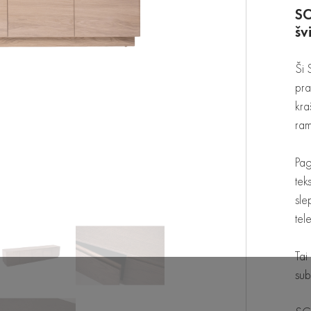
SC
šv
Ši 
pra
kra
ram
Pag
tek
sle
tel
Tai
sub