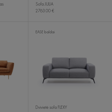
as
Sofa JULIA
2763.00 €
EASE baldai
Dvivietė sofa FLEXY