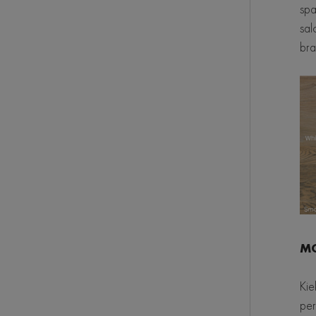
spa
sal
bra
MO
Kie
per