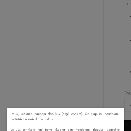
-
d
Med
Mūsų svetainė naudoja slapukus (angl. cookies). Šie slapukai naudojami
statistikos ir rinkodaros tikslais.
Jei Jūs sutinkate, kad šiems tikslams būtų naudojami slapukai, spauskite