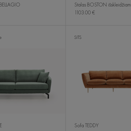
 BELLAGIO
Stalas BOSTON išskleidžiam
1103.00 €
e
SITS
E
Sofa TEDDY