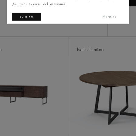
„Sutinku“ ir toliau naudokitės svetaine.
SUTINKU
PARINKTYS
e
Baltic Furniture