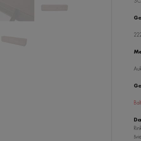
SCA
Ga
222
Me
Auk
Ga
Bal
Da
Rin
švi