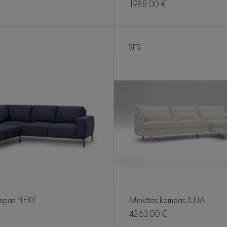
1988.00 €
SITS
mpas FLEXY
Minkštas kampas JULIA
4263.00 €