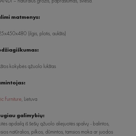
NDI – natūralus grožis, paprastumas, šviesa.
limi matmenys:
5x450x480 (ilgis, plotis, aukštis)
džiagiškumas:
štos kokybės ąžuolo lukštas
mintojas:
tic Furniture
, Lietuva
ugiau galimybių:
kitės apdailą iš šešių ąžuolo aliejuotės spalvų - balintos,
esios natūralios, pilkos, dūmintos, tamsios moka ar juodos