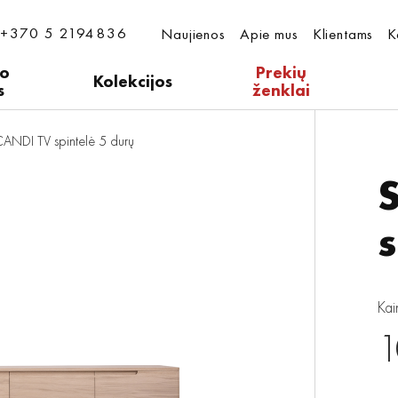
+370 5 2194836
Naujienos
Apie mus
Klientams
K
ro
Prekių
Kolekcijos
s
ženklai
ANDI TV spintelė 5 durų
s
Kai
1