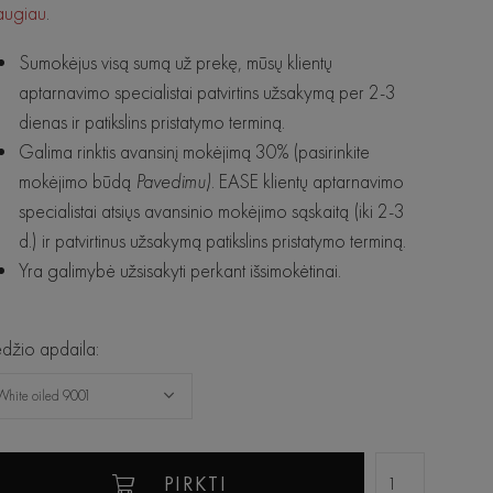
augiau
.
Sumokėjus visą sumą už prekę, mūsų klientų
aptarnavimo specialistai patvirtins užsakymą per 2-3
dienas ir patikslins pristatymo terminą.
Galima rinktis avansinį mokėjimą 30% (pasirinkite
mokėjimo būdą
Pavedimu)
. EASE klientų aptarnavimo
specialistai atsiųs avansinio mokėjimo sąskaitą (iki 2-3
d.) ir patvirtinus užsakymą patikslins pristatymo terminą.
Yra galimybė užsisakyti perkant išsimokėtinai.
žio apdaila:
White oiled 9001
PIRKTI