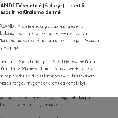
ANDI TV spintelė (5 durys) – subtili
iesos ir natūralumo dermė
SCANDI TV spintelė sujungia šiaurietišką estetiką ir
ktiškumą. Jos minimalistinės formos, švelniai užapvalinti
štai ir
Nordic white oak
apdaila suteikia interjerui šviesos ir
ybės pojūtį.
aminta iš ąžuolo lukšto, spintelė išsiskiria savo natūralia
stūra ir kruopščiu meistriškumu. Uždaros penkios durelės
pia talpią vidaus erdvę su lentynomis – puikiai tinkančią
evizijos įrangai, knygoms ar kitiems daiktams laikyti.
 baldas, kuris ne tik atlieka savo funkciją, bet ir tampa
tiliu dizaino akcentu jūsų namuose.