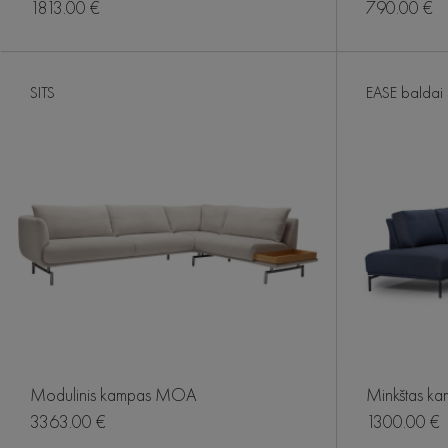
1813.00 €
790.00 €
SITS
EASE baldai
Modulinis kampas MOA
Minkštas ka
3363.00 €
1300.00 €