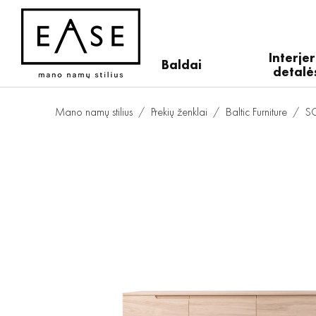
Interje
Baldai
detalė
Mano namų stilius
Prekių ženklai
Baltic Furniture
SC