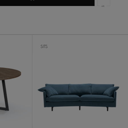
vnt.
SITS