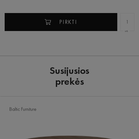
PIRKTI
vnt.
Susijusios
prekės
Baltic Furniture