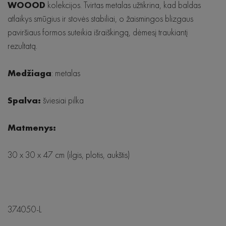
WOOOD
kolekcijos. Tvirtas metalas užtikrina, kad baldas
Krėslai
atlaikys smūgius ir stovės stabiliai, o žaismingos blizgaus
paviršiaus formos suteikia išraiškingą, dėmesį traukiantį
Lovos
rezultatą.
Staliukai
Medžiaga
: metalas
Komodos
Spalva:
šviesiai pilka
Matmenys:
30 x 30 x 47 cm (ilgis, plotis, aukštis)
374050-L