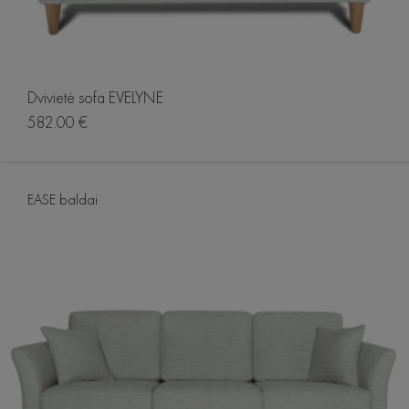
Dvivietė sofa EVELYNE
582.00 €
EASE baldai