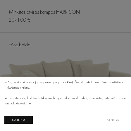
Minkštas atviras kampas HARRISON
2071.00 €
EASE baldai
Mūsų svetainė naudoja slapukus (angl. cookies). Šie slapukai naudojami statistikos ir
rinkodaros tikslais.
Jei Jūs sutinkate, kad šiems tikslams būtų naudojami slapukai, spauskite „Sutinku“ ir toliau
naudokitės svetaine.
SUTINKU
PARINKTYS