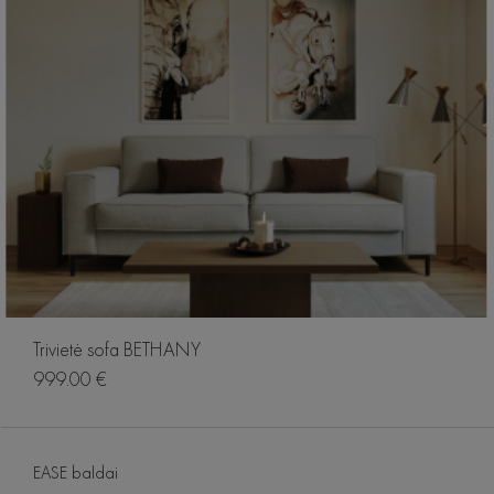
Trivietė sofa BETHANY
999.00 €
EASE baldai