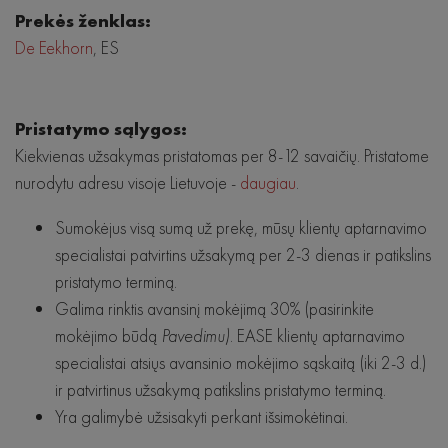
Prekės ženklas:
De Eekhorn
, ES
Pristatymo sąlygos:
Kiekvienas užsakymas pristatomas per 8-12 savaičių. Pristatome
nurodytu adresu visoje Lietuvoje -
daugiau
.
Sumokėjus visą sumą už prekę, mūsų klientų aptarnavimo
specialistai patvirtins užsakymą per 2-3 dienas ir patikslins
pristatymo terminą.
Galima rinktis avansinį mokėjimą 30% (pasirinkite
mokėjimo būdą
Pavedimu)
. EASE klientų aptarnavimo
specialistai atsiųs avansinio mokėjimo sąskaitą (iki 2-3 d.)
ir patvirtinus užsakymą patikslins pristatymo terminą.
Yra galimybė užsisakyti perkant išsimokėtinai.