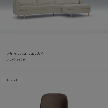
Minkštas kampas JULIA
4263.00 €
De Eekhorn