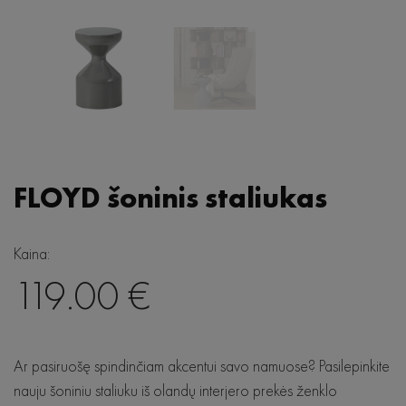
Wave
SITS
Seed
Lugano
De Eekhorn
Hubsch
RAVE
FLOYD šoninis staliukas
Kaina:
119.00 €
Sofos
Sofos lovos
Stalai
Ar pasiruošę spindinčiam akcentui savo namuose? Pasilepinkite
nauju šoniniu staliuku iš olandų interjero prekės ženklo
Kėdės