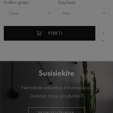
Audinio grupė:
Kojų bazė:
2 grupė
Bukas
PIRKTI
vnt.
Susisiekite
Neradote ieškomos informacijos?
Domina mūsų produktai?
PATEIKITE UŽKLAUSĄ