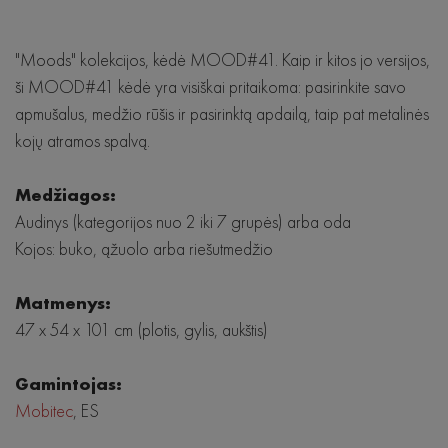
Krėslai
"Moods" kolekcijos, kėdė MOOD#41. Kaip ir kitos jo versijos,
Lovos
ši MOOD#41 kėdė yra visiškai pritaikoma: pasirinkite savo
apmušalus, medžio rūšis ir pasirinktą apdailą, taip pat metalinės
Staliukai
kojų atramos spalvą.
Komodos
Medžiagos:
Audinys (kategorijos nuo 2 iki 7 grupės) arba oda
Kojos: buko, ąžuolo arba riešutmedžio
Matmenys:
47 x 54 x 101 cm (plotis, gylis, aukštis)
Gamintojas:
Mobitec
, ES