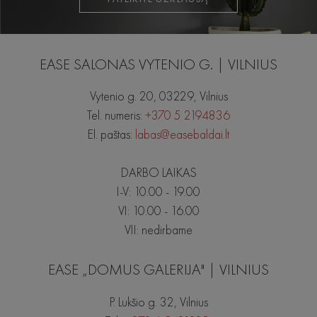
EASE SALONAS VYTENIO G. | VILNIUS
Vytenio g. 20, 03229, Vilnius
Tel. numeris:
+370 5 2194836
El. paštas:
labas@easebaldai.lt
DARBO LAIKAS
I-V: 10.00 - 19.00
VI: 10.00 - 16.00
VII: nedirbame
EASE „DOMUS GALERIJA" | VILNIUS
P. Lukšio g. 32, Vilnius