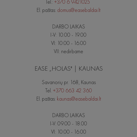
Tel.:
+370 6 9421025
El. paštas:
domus@easebaldai.lt
DARBO LAIKAS
I-V: 10.00 - 19.00
VI: 10.00 - 16.00
VII: nedirbame
EASE „HOLAS" | KAUNAS
Savanorių pr. 168, Kaunas
Tel.
+370 663 42 360
El. paštas:
kaunas@easebaldai.lt
DARBO LAIKAS
I-V: 09.00 - 18.00
VI: 10.00 - 16.00