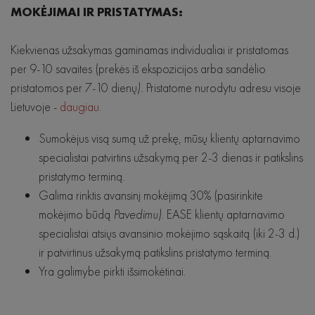
MOKĖJIMAI IR PRISTATYMAS:
Kiekvienas užsakymas gaminamas individualiai ir pristatomas
per 9-10 savaites (prekės iš ekspozicijos arba sandėlio
pristatomos per 7-10 dienų
).
Pristatome nurodytu adresu visoje
Lietuvoje -
daugiau
.
Sumokėjus visą sumą už prekę, mūsų klientų aptarnavimo
specialistai patvirtins užsakymą per 2-3 dienas ir patikslins
pristatymo terminą.
Galima rinktis avansinį mokėjimą 30% (pasirinkite
mokėjimo būdą
Pavedimu)
. EASE klientų aptarnavimo
specialistai atsiųs avansinio mokėjimo sąskaitą (iki 2-3 d.)
ir patvirtinus užsakymą patikslins pristatymo terminą.
Yra galimybe pirkti išsimokėtinai.