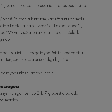
žių kaina priklauso nuo audinio ar odos pasirinkimo.
Mood#95 kėdė sukurta tam, kad užtikrintų optimalų
ėjimo komfortą. Kaip ir visos šios kolekcijos kėdės,
d#95 yra visiškai pritaikoma: nuo apmušalo iki
rindo.
 modelis suteikia jums galimybę žaisti su spalvomis ir
trastais, sukurkite svajonių kėdę, ribų nėra!
 galimybė rinktis sukimosi funkcija.
džiagos:
inys (kategorijos nuo 2 iki 7 grupės) arba oda
os: metalas