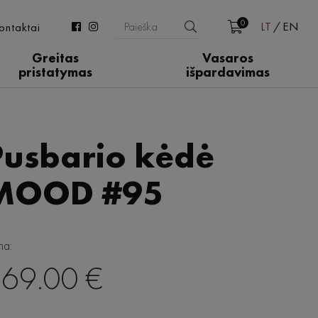
0
LT
EN
ontaktai
Greitas
Vasaros
pristatymas
išpardavimas
Pusbario kėdė
MOOD #95
na:
69.00 €