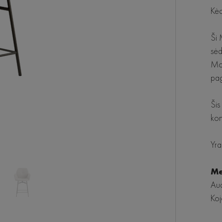
Kėd
Ši 
sėd
Moo
pag
Šis
kon
Yra
Me
Aud
Koj