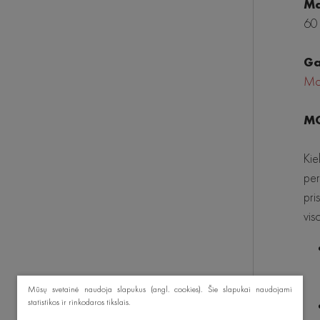
Ma
60 
Ga
Mo
MO
Kie
per
pri
vis
Mūsų svetainė naudoja slapukus (angl. cookies). Šie slapukai naudojami
statistikos ir rinkodaros tikslais.