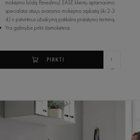
mokėjimo būdą
Pavedimu)
. EASE klientų aptarnavimo
specialistai atsiųs avansinio mokėjimo sąskaitą (iki 2-3
d.) ir patvirtinus užsakymą patikslins pristatymo terminą.
Yra galimybe pirkti išsimokėtinai.
PIRKTI
vnt.