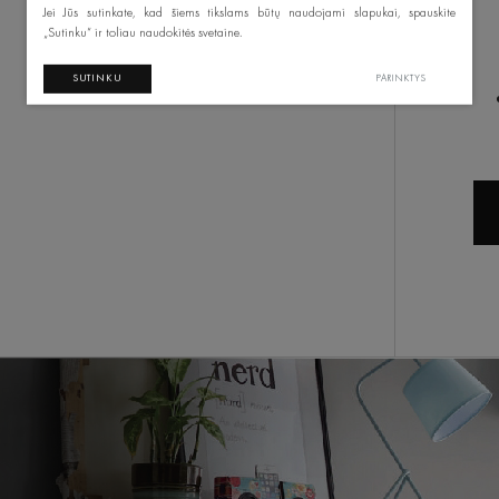
Jei Jūs sutinkate, kad šiems tikslams būtų naudojami slapukai, spauskite
„Sutinku“ ir toliau naudokitės svetaine.
SUTINKU
PARINKTYS