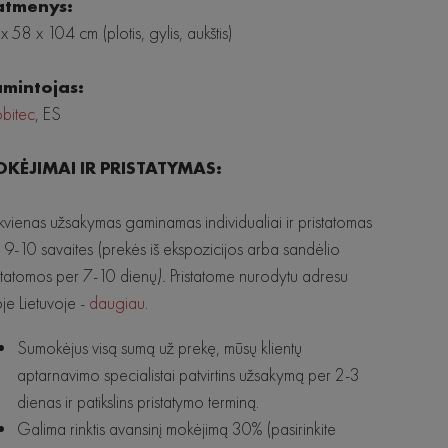
tmenys:
x 58 x 104 cm (plotis, gylis, aukštis)
mintojas:
bitec
, ES
KĖJIMAI IR PRISTATYMAS:
kvienas užsakymas gaminamas individualiai ir pristatomas
 9-10 savaites (prekės iš ekspozicijos arba sandėlio
statomos per 7-10 dienų
).
Pristatome nurodytu adresu
oje Lietuvoje -
daugiau
.
Sumokėjus visą sumą už prekę, mūsų klientų
aptarnavimo specialistai patvirtins užsakymą per 2-3
dienas ir patikslins pristatymo terminą.
Galima rinktis avansinį mokėjimą 30% (pasirinkite