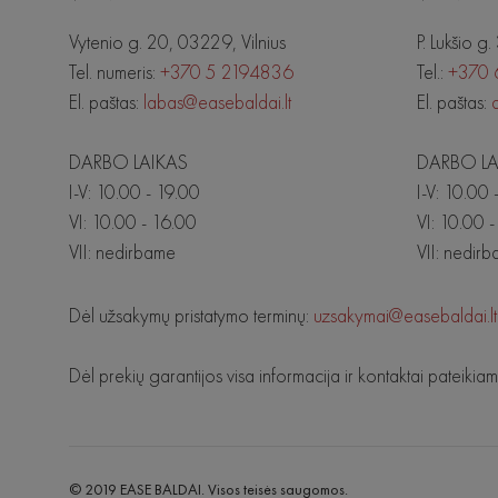
Vytenio g. 20, 03229, Vilnius
P. Lukšio g.
Tel. numeris:
+370 5 2194836
Tel.:
+370 
El. paštas:
labas@easebaldai.lt
El. paštas:
DARBO LAIKAS
DARBO LA
I-V: 10.00 - 19.00
I-V: 10.00 
VI: 10.00 - 16.00
VI: 10.00 
VII: nedirbame
VII: nedir
Dėl užsakymų pristatymo terminų:
uzsakymai@easebaldai.lt
Dėl prekių garantijos visa informacija ir kontaktai pateikia
© 2019 EASE BALDAI. Visos teisės saugomos.