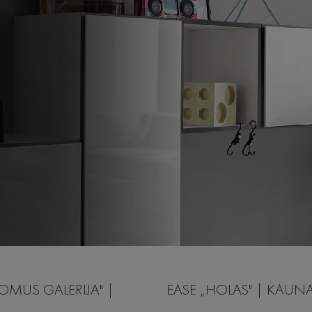
OMUS GALERIJA" |
EASE „HOLAS" | KAUN