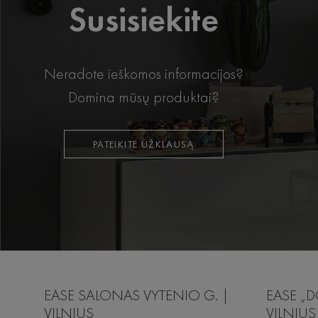
Susisiekite
Neradote ieškomos informacijos?
Domina mūsų produktai?
PATEIKITE UŽKLAUSĄ
EASE SALONAS VYTENIO G. |
EASE „D
VILNIUS
VILNIUS