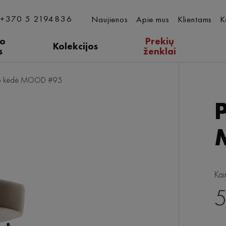
+370 5 2194836
Naujienos
Apie mus
Klientams
K
ro
Prekių
Kolekcijos
s
ženklai
io kėdė MOOD #95
Kai
5