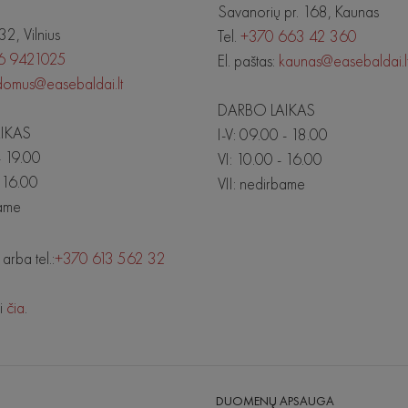
Savanorių pr. 168, Kaunas
 32, Vilnius
Tel.
+370 663 42 360
6 9421025
El. paštas:
kaunas@easebaldai.l
domus@easebaldai.lt
DARBO LAIKAS
IKAS
I-V: 09.00 - 18.00
- 19.00
VI: 10.00 - 16.00
- 16.00
VII: nedirbame
bame
arba tel.:
+370 613 562 32
mi
čia
.
DUOMENŲ APSAUGA