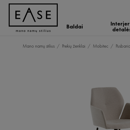
Interje
Baldai
detalė
Mano namų stilius
Prekių ženklai
Mobitec
Pusbar