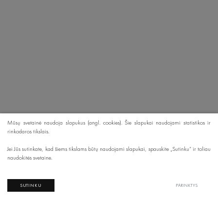
Mūsų svetainė naudoja slapukus (angl. cookies). Šie slapukai naudojami statistikos ir
rinkodaros tikslais.
Jei Jūs sutinkate, kad šiems tikslams būtų naudojami slapukai, spauskite „Sutinku“ ir toliau
naudokitės svetaine.
SUTINKU
PARINKTYS