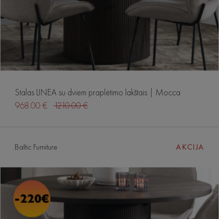
Stalas LINEA su dviem praplėtimo lakštais | Mocca
968.00 €
1210.00 €
Baltic Furniture
AKCIJA