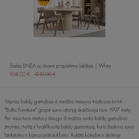
Wave
SITS
De Eekhorn
Seed
Lugano
De Eekhorn
Hubsch
Hubsch
RAVE
RAVE
Stalas LINEA su dviem praplėtimo lakštais | White
968.00 €
1210.00 €
Sofos
Stiprias baldų gamybos iš medžio masyvo tradicijas turinti
"Baltic Furniture" grupė savo istoriją skaičiuoja nuo 1997 metų.
Sofos lovos
Per visus tuos metus ji išaugo iš mažos sodo baldų gamybos
Stalai
įmonės į tvirtą ir kvalifikuotą baldų gamintoją, kuris išsiskiria savo
lankstumu ir kainos patrauklumu. Aukšta kokybė ir skirtingi
Kėdės