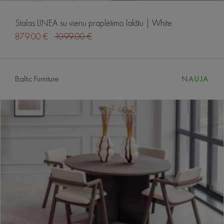
Stalas LINEA su vienu praplėtimo lakštu | White
879.00 €
1099.00 €
Baltic Furniture
NAUJA