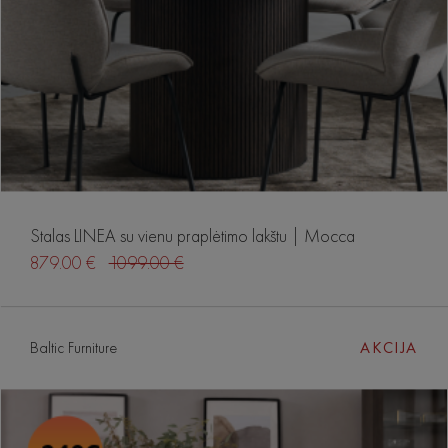
Stalas LINEA su vienu praplėtimo lakštu | Mocca
879.00 €
1099.00 €
Baltic Furniture
AKCIJA