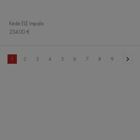
Kėdė ELE Impala
234.00 €
1
2
3
4
5
6
7
8
9