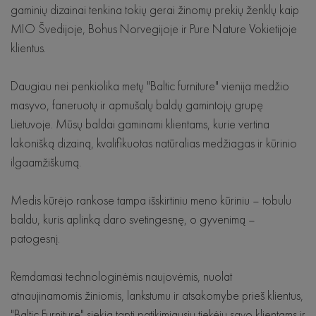
gaminių dizainai tenkina tokių gerai žinomų prekių ženklų kaip
Krėslai
MIO Švedijoje, Bohus Norvegijoje ir Pure Nature Vokietijoje
klientus.
Lovos
Daugiau nei penkiolika metų "Baltic furniture" vienija medžio
Staliukai
masyvo, faneruotų ir apmušalų baldų gamintojų grupę
Komodos
Lietuvoje. Mūsų baldai gaminami klientams, kurie vertina
lakonišką dizainą, kvalifikuotas natūralias medžiagas ir kūrinio
ilgaamžiškumą.
Medis kūrėjo rankose tampa išskirtiniu meno kūriniu – tobulu
baldu, kuris aplinką daro svetingesnę, o gyvenimą –
patogesnį.
Remdamasi technologinėmis naujovėmis, nuolat
atnaujinamomis žiniomis, lankstumu ir atsakomybe prieš klientus,
"Baltic Furniture" siekia tapti patikimiausiu tiekėju savo klientams ir