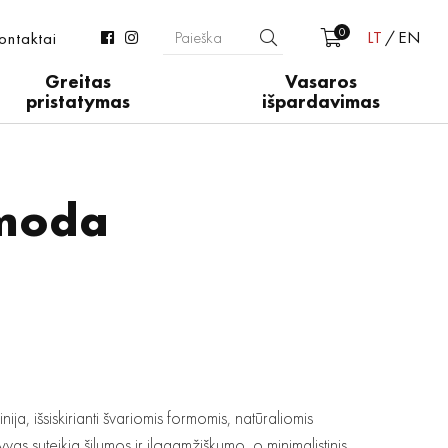
0
LT
EN
ontaktai
Greitas
Vasaros
pristatymas
išpardavimas
moda
a, išsiskirianti švariomis formomis, natūraliomis
as suteikia šilumos ir ilgaamžiškumo, o minimalistinis