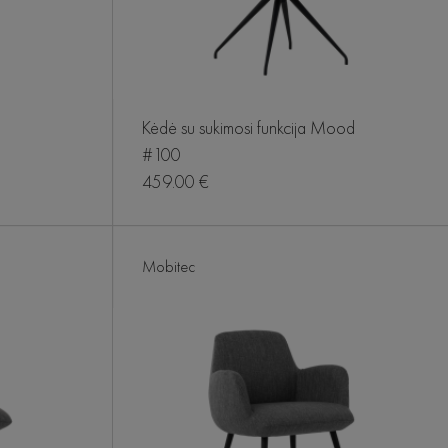
Kėdė su sukimosi funkcija Mood
#100
459.00 €
Mobitec