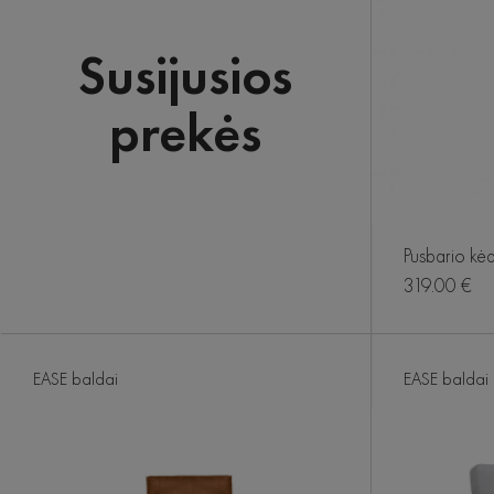
Susijusios
prekės
Pusbario k
319.00 €
EASE baldai
EASE baldai