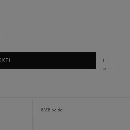
RKTI
vnt.
EASE baldai