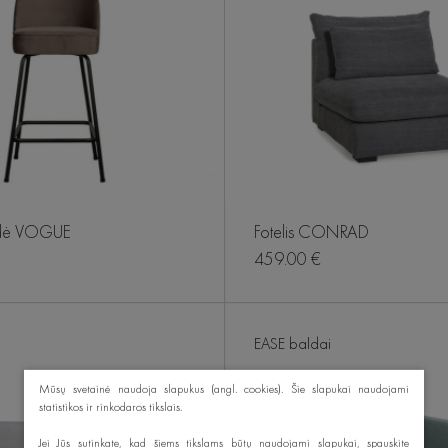
ėdė VOGUE
Fotelis CONRAD
459.00 €
EASE baldai
Mūsų svetainė naudoja slapukus (angl. cookies). Šie slapukai naudojami
statistikos ir rinkodaros tikslais.
Jei Jūs sutinkate, kad šiems tikslams būtų naudojami slapukai, spauskite