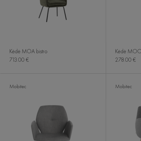
Kėdė MOA bistro
Kėdė MOO
713.00 €
278.00 €
Mobitec
Mobitec