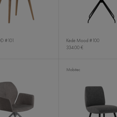
D #101
Kėdė Mood #100
334.00 €
Mobitec