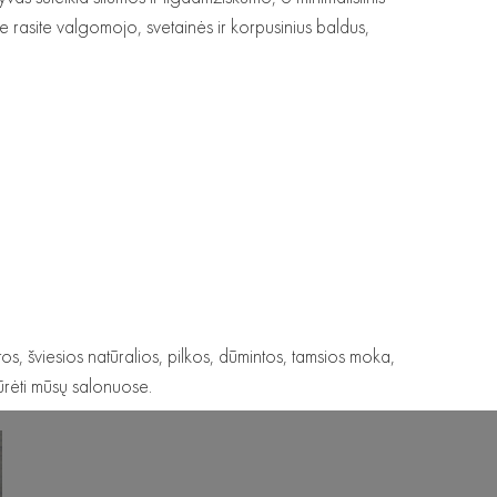
je rasite valgomojo, svetainės ir korpusinius baldus,
tos, šviesios natūralios, pilkos, dūmintos, tamsios moka,
rėti mūsų salonuose.