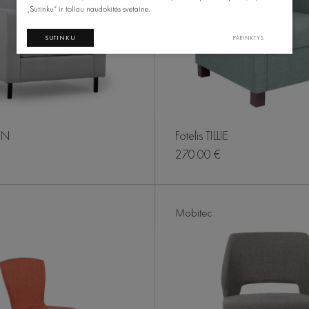
„Sutinku“ ir toliau naudokitės svetaine.
SUTINKU
PARINKTYS
EN
Fotelis TILLIE
270.00 €
Mobitec