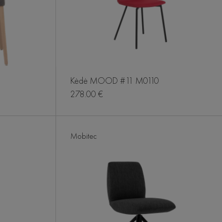
Kėdė MOOD #11 M0110
278.00 €
Mobitec