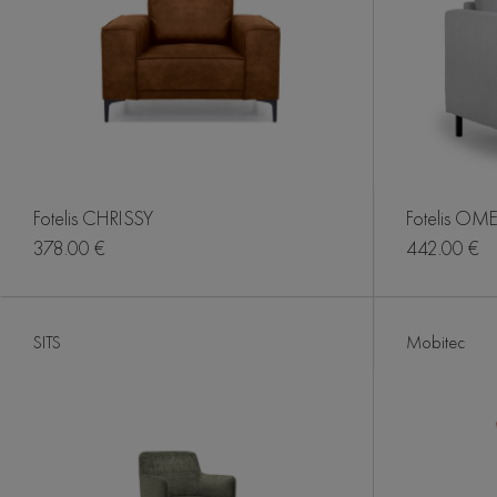
Fotelis CHRISSY
Fotelis OM
378.00 €
442.00 €
SITS
Mobitec