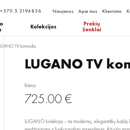
+370 5 2194836
Naujienos
Apie mus
Klientams
K
ro
Prekių
Kolekcijos
s
ženklai
UGANO TV komoda
LUGANO TV ko
Kaina:
725.00 €
LUGANO kolekcija – tai modernių, elegantiškų baldų linij
medžiagomis ir funkcionaliais sprendimais. Ąžuolo masyv