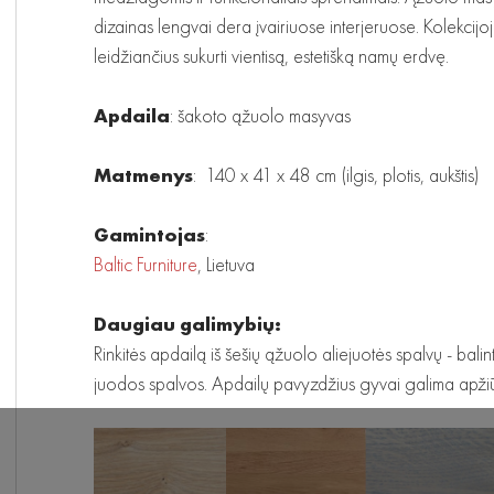
dizainas lengvai dera įvairiuose interjeruose. Kolekcijo
leidžiančius sukurti vientisą, estetišką namų erdvę.
Apdaila
: šakoto ąžuolo masyvas
Matmenys
: 140 x 41 x 48 cm (ilgis, plotis, aukštis)
Gamintojas
:
Baltic Furniture
, Lietuva
Daugiau galimybių:
Rinkitės apdailą iš šešių ąžuolo aliejuotės spalvų - balin
juodos spalvos. Apdailų pavyzdžius gyvai galima apžiū