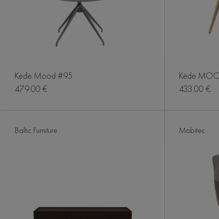
Kėdė Mood #95
Kėdė MOO
479.00 €
433.00 €
Baltic Furniture
Mobitec