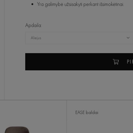
Yra galimybė užsisakyti perkant išsimokėtinai.
Apdaila:
Aliejus
PI
EASE baldai