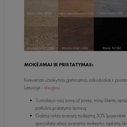
MOKĖJIMAI IR PRISTATYMAS:
Kiekvienas užsakymas gaminamas individualiai ir prista
Lietuvoje -
daugiau
.
Sumokėjus visą sumą už prekę, mūsų klientų aptarn
patikslins pristatymo terminą.
Galima rinktis avansinį mokėjimą 30% (pasirinki
specialistai atsiųs avansinio mokėjimo sąskaitą (iki