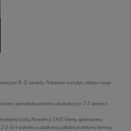
tomas per 8-12 savaičių. Pristatome nurodytu adresu visoje
avimo specialistai patvirtins užsakymą per 2-3 dienas ir
te mokėjimo būdą
Pavedimu)
. EASE klientų aptarnavimo
 2-3 d.) ir patvirtinus užsakymą patikslins pristatymo terminą.