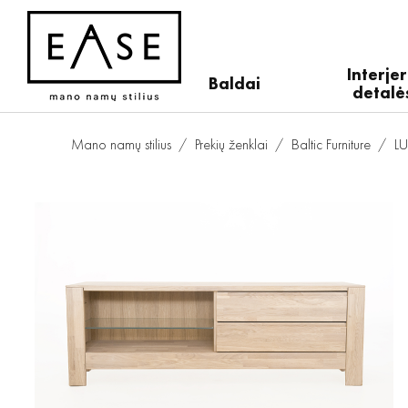
Interje
Baldai
detalė
Mano namų stilius
Prekių ženklai
Baltic Furniture
L