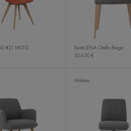
D #21 M0110
Kėdė LENA Otello Beige
304.00 €
Mobitec